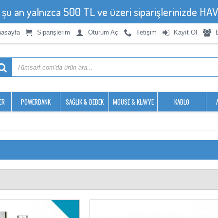
, şu an yalnızca 500 TL ve üzeri siparişlerinizde 
asayfa
Siparişlerim
Oturum Aç
İletişim
Kayıt Ol
ER
POWERBANK
SAĞLIK & BEBEK
MOUSE & KLAVYE
KABLO