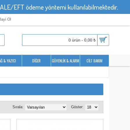
HAVALE/EFT ödeme yöntemi kullanılabilmektedir.
Bayi Ol
0 ürün - 0,00 ₺
AĞ & YAZICI
DIĞER
GÜVENLIK & ALARM
CILT BAKIM
Sırala:
Göster: