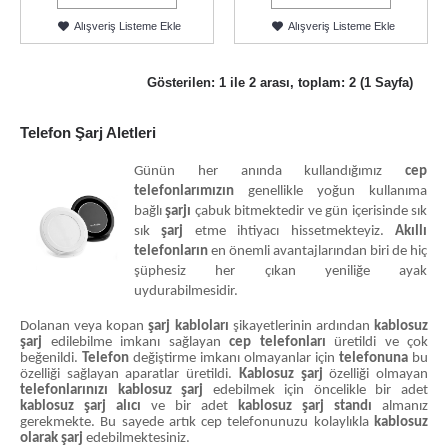
Alışveriş Listeme Ekle
Alışveriş Listeme Ekle
Gösterilen: 1 ile 2 arası, toplam: 2 (1 Sayfa)
Telefon Şarj Aletleri
Günün her anında kullandığımız
cep
telefonlarımızın
genellikle yoğun kullanıma
bağlı
şarjı
çabuk
bitmektedir ve gün içerisinde sık
sık
şarj
etme ihtiyacı hissetmekteyiz.
Akıllı
telefonların
en önemli avantajlarından biri de hiç
şüphesiz her çıkan yeniliğe ayak
uydurabilmesidir.
Dolanan veya kopan
şarj kabloları
şikayetlerinin ardından
kablosuz
şarj
edilebilme imkanı sağlayan
cep telefonları
üretildi ve çok
beğenildi.
Telefon
değiştirme imkanı olmayanlar için
telefonuna
bu
özelliği sağlayan aparatlar üretildi.
Kablosuz şarj
özelliği olmayan
telefonlarınızı kablosuz şarj
edebilmek için öncelikle bir adet
kablosuz şarj alıcı
ve bir adet
kablosuz şarj standı
almanız
gerekmekte. Bu sayede artık cep telefonunuzu kolaylıkla
kablosuz
olarak şarj
edebilmektesiniz.