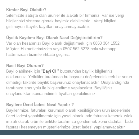
Kimler Bayi Olabilir?
Sitemizde satışta olan ürünler ile alakalı bir firmanız var ise vergi
bilgilerinizi sisteme girerek bayimiz olabilirsiniz. Vergi bilgileri
girilmeyen Bayilik kayıtları onaylanmayacaktır.
Üyelik Kaydımı Bayi Olarak Nasıl Değiştirebilirim?
Var olan hesabınızı Bayi olarak değiştirmek için 0850 304 1552
Müşteri Hizmetlerimizden veya 0507 562 5278 nolu whatsapp
hattımızdan bizimle irtibata geçiniz.
Nasıl Bayi Olurum?
Bayi olabilmek için "
Bayi Ol "
butonundan bayilik bilgilerinizi
doldurunuz. Yetkililer tarafından bu başvuru değerlendirilecek bir sorun
olmadığı taktirde bayilik başvurunuz onaylanacaktır. Onaylandığında
tarafınıza sms yolu ile bilgilendirme yapılacaktır. Bayiliğiniz
onaylandıktan sonra indirimli fiyatları görebilirsiniz.
Bayilere Ücret İadesi Nasıl Yapılır ?
Bayilerimize, faturaları kurumsal olarak kesildiğinden ürün iadelerinde
ücret iadesi yapabilmemiz için yasal olarak iade faturası keserek ıslak
imzalı olarak ürün ile birlikte tarafımıza göndermek zorundadırlar. İade
faturası kesemeyen müşterilerimize ücret iadesi yapılamayacaktır.