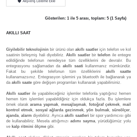
Alışveriş Listeme Ekle
Gösterilen: 1 ile 5 arası, toplam: 5 (1 Sayfa)
AKILLI SAAT
Giyilebilir teknolojinin
bir ürünü olan
akıllı saatler
için telefon ve kol
saatinin birleşmiş hali diyebiliriz.
Akıllı saatler
bir
telefon
ile entegre
edildiğinde telefonun neredeyse tüm özelliklerini de devralır. Bu
entegrasyonu sağlamadan da
akıllı saati
kullanmanız mümkündür.
Fakat bu şekilde telefonun tüm özelliklerini
akıllı saatte
kullanamazsınız. Entegrasyon işlemini ya bluetooth ile bağlanarak ya
da
akıllı saate
göre değişen programları kullanarak yapabilirsiniz.
Akıllı saatler
ile yapabileceğiniz işlemler telefonla yaptığınız hemen
hemen tüm işlemleri yapabildiğiniz için oldukça fazla. Bu işlemlere
örnek olarak
arama yapmak
,
mesajlaşmak
,
fotoğraf çekmek
,
mail
kontrol etmek
,
sosyal ağlarda gezinmek
,
yön
bulmak
,
süreölçer
,
ajanda
,
alarm
diyebiliriz. Ayrıca
akıllı saatleri
bir spor yardımcısı gibi
de kullanabiliriz. Mesela attığımızı
adımı
sayma
, yürüdüğümüz yolu
ve
kalp
ritmini
ölçme
gibi.