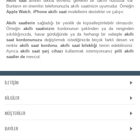
Akıllı saat
alırken dikkat etmeniz gereken bir takım hususlar var.
Bunların en önemlisi telefonunuzla akıllı saatinizin uyumudur. Örneğin
Apple Watch
,
iPhone akıllı saat
modellerini destekler ve çalışır.
Akıllı saatlerin
sağladığı bir yenilik de kişiselleştirilebilir olmasıdır.
Örneğin
akıllı saatinizin
kordonunun şeklinden ya da renginden
sıkıldığınızda, hasar gördüğünde ya da herhangi bir sebeple
akıllı
saat kordonunuzu
değiştirmek istediğinizde birçok farklı desen ve
renkte
akıllı saat kordonu
,
akıllı saat bilekliği
temin edebilirsiniz.
Ayrıca
akıllı saat şarj cihazı
kullanmak istemiyorsanız
pilli akıllı
saatler de
mevcut.
İLETİŞİM
BILGILER
MÜŞTERILER
BAYILER