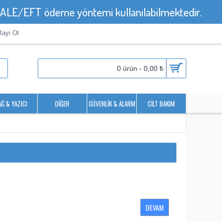
HAVALE/EFT ödeme yöntemi kullanılabilmektedir.
Bayi Ol
0 ürün - 0,00 ₺
AĞ & YAZICI
DIĞER
GÜVENLIK & ALARM
CILT BAKIM
DEVAM