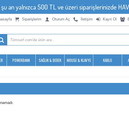
, şu an yalnızca 500 TL ve üzeri siparişlerinizde 
asayfa
Siparişlerim
Oturum Aç
İletişim
Kayıt Ol
ER
POWERBANK
SAĞLIK & BEBEK
MOUSE & KLAVYE
KABLO
unamadı.