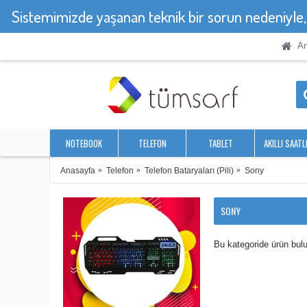
Sistemimizde yaşanan teknik bir sorun nedeniyle
An
NOTEBOOK
TELEFON
TABLET
AKILLI SAATL
Anasayfa
Telefon
Telefon Bataryaları (Pili)
Sony
SONY
Bu kategoride ürün bul