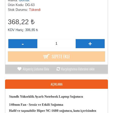
Marka:
Gomax
Ürün Kodu:
DG-63
Stok Durumu:
Tükendi
368,22 ₺
KDV Hariç: 306,85 ₺
-
+
SEPETE EKLE
Alışveriş Listeme Ekle
Karşılaştırma listesine ekle
AÇIKLAMA
Standlı Yükseklik Ayarlı Notebook Laptop Soğutucu
140mm Fan - Sessiz ve Etkili Soğutma
Hafif ve taşınabilir Hiper NC-1680 soğutucu, kutu içerisinden