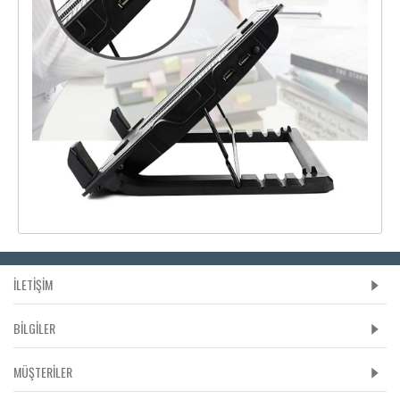
İLETİŞİM
BILGILER
MÜŞTERILER