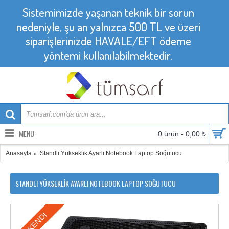
Sistemimizde yaşanan teknik bir sorun
nedeniyle, şu an yalnızca 500 TL ve üzeri
siparişlerinizde HAVALE/EFT ödeme
yöntemi kullanılabilmektedir.
MENU
0 ürün - 0,00 ₺
Anasayfa
Standlı Yükseklik Ayarlı Notebook Laptop Soğutucu
STANDLI YÜKSEKLIK AYARLI NOTEBOOK LAPTOP SOĞUTUCU
TÜKENDI