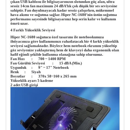
çıkan USB kablosu ile bilgisayarınızın slotundan güç alan, ultra
sessiz 14cm fan maximum 24 dBA’lık çok düşük bir ses seviyesine
sahiptir. Fan duyulmayacak kadar sessiz çalışırken, mükemmel
hava akımı ve soğutma sağlar. Hiper NC-1680’nin üstün soğutma
performansı sayesinde bilgisayarınız hep serin kalır ve kullanım
ömrü uzar.
4 Farklı Yükseklik Seviyesi
Hiper NC-1680 soğutucu özel tasarımı ile notebookunuza
ihtiyacınıza göre kullanımınızı rahatlatacak bir 4 farklı yükseklik
seviyesi sağlamaktadır. Böylece hem
notebook
ekranını yükseltip
göz seviyenize yaklaştırmış hem de
klavyeyi
daha ergonomik olan
hafif eğimli şekilde kullanma olanağına sahip olursunuz.
Fan Hızı
:
700 ~ 1400 RPM
Fan Gürültü Seviyesi
:
15 dBA (Min.)
Uygunluk
:
9" ~ 17" Notebook
Renk
:
Siyah
Boyutlar
:
370x 58~160 x 265 mm
Yükseklik ayarı 5 kademe
2 adet USB girişi