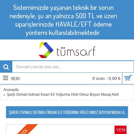
Sistemimizde yaşanan teknik bir sorun
nedeniyle, şu an yalnızca 500 TL ve üzeri
siparişlerinizde HAVALE/EFT ödeme
yöntemi kullanılabilmektedir.
MENU
0 ürün - 0,00 ₺
Anasayfa
Şarjlı Ovmalı Isıtmalı İnsan Eli Yoğurma Hisli Omuz Boyun Masaj Aleti
ŞARJLI OVMALI ISITMALI İNSAN ELI YOĞURMA HISLI OMUZ BOYUN MASAJ ALETI
YENI