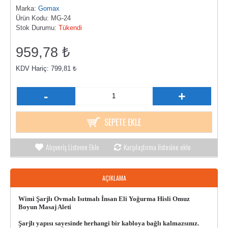
Marka:
Gomax
Ürün Kodu:
MG-24
Stok Durumu:
Tükendi
959,78 ₺
KDV Hariç: 799,81 ₺
-
+
SEPETE EKLE
Alışveriş Listeme Ekle
Karşılaştırma listesine ekle
AÇIKLAMA
Wimi Şarjlı Ovmalı Isıtmalı İnsan Eli Yoğurma Hisli Omuz
Boyun Masaj Aleti
Şarjlı yapısı sayesinde herhangi bir kabloya bağlı kalmazsınız.