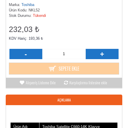
Marka:
Toshiba
Ürün Kodu:
NKL52
Stok Durumu:
Tükendi
232,03 ₺
KDV Hariç: 193,36 ₺
-
+
SEPETE EKLE
Alışveriş Listeme Ekle
Karşılaştırma listesine ekle
AÇIKLAMA
Ürün Bilgileri
Ürün Adı
Toshiba Satellite C660-14K Klavye