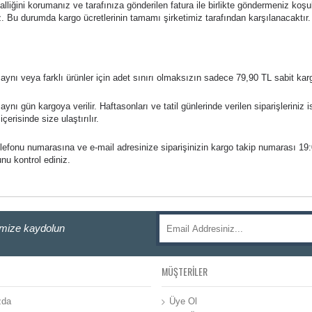
alliğini korumanız ve tarafınıza gönderilen fatura ile birlikte göndermeniz koş
iz. Bu durumda kargo ücretlerinin tamamı şirketimiz tarafından karşılanacaktır.
ynı veya farklı ürünler için adet sınırı olmaksızın sadece 79,90 TL sabit karg
ynı gün kargoya verilir. Haftasonları ve tatil günlerinde verilen siparişleriniz i
çerisinde size ulaştırılır.
elefonu numarasına ve e-mail adresinize siparişinizin kargo takip numarası 19
unu kontrol ediniz.
imize kaydolun
MÜŞTERILER
zda
Üye Ol