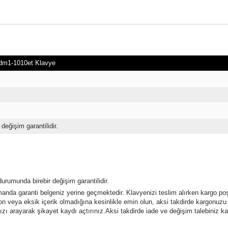
 dm1-1010et Klavye
 değişim garantilidir.
urumunda birebir değişim garantilidir.
amanda garanti belgeniz yerine geçmektedir. Klavyenizi teslim alırken kargo p
n veya eksik içerik olmadığına kesinlikle emin olun, aksi takdirde kargonuzu
zı arayarak şikayet kaydı açtırınız.
Aksi takdirde iade ve değişim talebiniz k