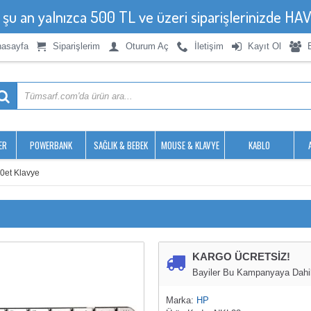
, şu an yalnızca 500 TL ve üzeri siparişlerinizde 
asayfa
Siparişlerim
Oturum Aç
İletişim
Kayıt Ol
ER
POWERBANK
SAĞLIK & BEBEK
MOUSE & KLAVYE
KABLO
0et Klavye
KARGO ÜCRETSİZ!
Bayiler Bu Kampanyaya Dahil 
Marka:
HP