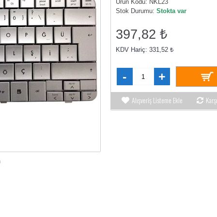
Ürün Kodu:
NKL23
Stok Durumu:
Stokta var
397,82 ₺
KDV Hariç: 331,52 ₺
-
+
Alışveriş Listeme Ekle
Karş
n