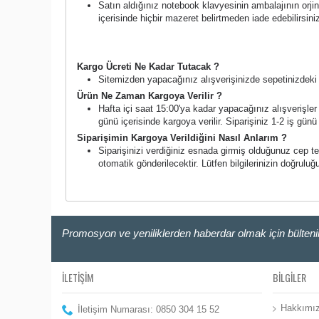
Satın aldığınız notebook klavyesinin ambalajının orjin
içerisinde hiçbir mazeret belirtmeden iade edebilirsin
Kargo Süreci ve Ücreti
Kargo Ücreti Ne Kadar Tutacak ?
Sitemizden yapacağınız alışverişinizde sepetinizdeki a
Ürün Ne Zaman Kargoya Verilir ?
Hafta içi saat 15:00'ya kadar yapacağınız alışverişler a
günü içerisinde kargoya verilir. Siparişiniz 1-2 iş günü i
Siparişimin Kargoya Verildiğini Nasıl Anlarım ?
Siparişinizi verdiğiniz esnada girmiş olduğunuz cep t
otomatik gönderilecektir. Lütfen bilgilerinizin doğruluğ
Promosyon ve yeniliklerden haberdar olmak için bülten
İLETİŞİM
BILGILER
Hakkımı
İletişim Numarası: 0850 304 15 52