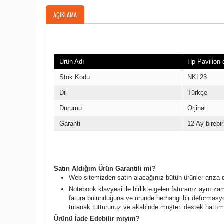
AÇIKLAMA
Ürün Bilgileri
Ürün Adı
Hp Pavilion
Stok Kodu
NKL23
Dil
Türkçe
Durumu
Orjinal
Garanti
12 Ay birebir
Garanti Şartları
Satın Aldığım Ürün Garantili mi?
Web sitemizden satın alacağınız bütün ürünler arıza d
Notebook klavyesi ile birlikte gelen faturanız aynı z
fatura bulunduğuna ve üründe herhangi bir deformasyo
tutanak tutturunuz ve akabinde müşteri destek hattımı
Ürünü İade Edebilir miyim?