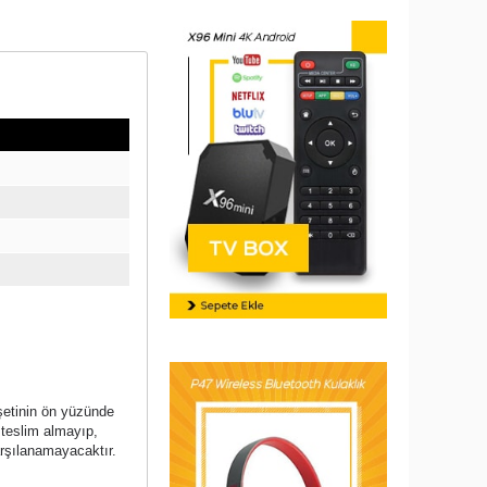
oşetinin ön yüzünde
 teslim almayıp,
arşılanamayacaktır.