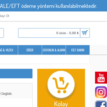
HAVALE/EFT ödeme yöntemi kullanılabilmektedir.
Bayi Ol
0 ürün - 0,00 ₺
AĞ & YAZICI
DIĞER
GÜVENLIK & ALARM
CILT BAKIM
Değildir.