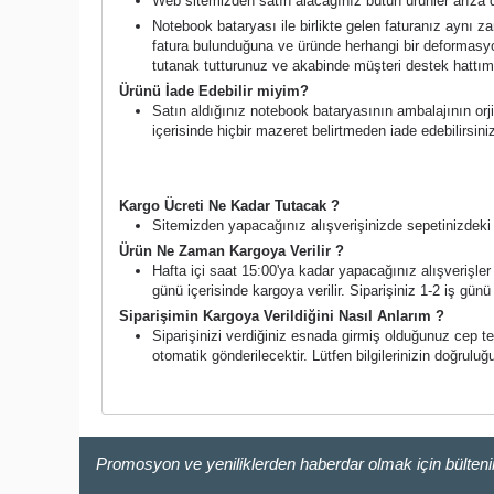
Web sitemizden satın alacağınız bütün ürünler arıza d
Notebook bataryası ile birlikte gelen faturanız aynı 
fatura bulunduğuna ve üründe herhangi bir deformasyo
tutanak tutturunuz ve akabinde müşteri destek hattımı
Ürünü İade Edebilir miyim?
Satın aldığınız notebook bataryasının ambalajının orji
içerisinde hiçbir mazeret belirtmeden iade edebilirsin
Kargo Süreci ve Ücreti
Kargo Ücreti Ne Kadar Tutacak ?
Sitemizden yapacağınız alışverişinizde sepetinizdeki a
Ürün Ne Zaman Kargoya Verilir ?
Hafta içi saat 15:00'ya kadar yapacağınız alışverişler a
günü içerisinde kargoya verilir. Siparişiniz 1-2 iş günü i
Siparişimin Kargoya Verildiğini Nasıl Anlarım ?
Siparişinizi verdiğiniz esnada girmiş olduğunuz cep t
otomatik gönderilecektir. Lütfen bilgilerinizin doğruluğ
Promosyon ve yeniliklerden haberdar olmak için bülten