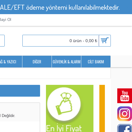
HAVALE/EFT ödeme yöntemi kullanılabilmektedir.
Bayi Ol
0 ürün - 0,00 ₺
AĞ & YAZICI
DIĞER
GÜVENLIK & ALARM
CILT BAKIM
Değildir.