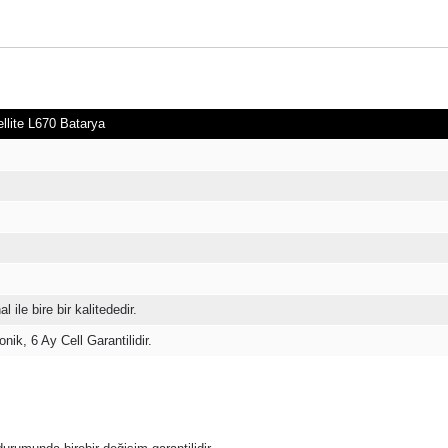
llite L670 Batarya
l ile bire bir kalitededir.
nik, 6 Ay Cell Garantilidir.