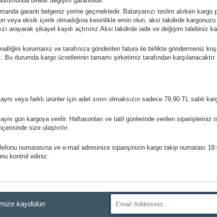
urumunda birebir değişim garantilidir.
zamanda garanti belgeniz yerine geçmektedir. Bataryanızı teslim alırken kargo
n veya eksik içerik olmadığına kesinlikle emin olun, aksi takdirde kargonuzu
zı arayarak şikayet kaydı açtırınız.
Aksi takdirde iade ve değişim talebiniz k
nalliğini korumanız ve tarafınıza gönderilen fatura ile birlikte göndermeniz ko
iz. Bu durumda kargo ücretlerinin tamamı şirketimiz tarafından karşılanacaktır.
ynı veya farklı ürünler için adet sınırı olmaksızın sadece 79,90 TL sabit karg
ynı gün kargoya verilir. Haftasonları ve tatil günlerinde verilen siparişleriniz i
çerisinde size ulaştırılır.
elefonu numarasına ve e-mail adresinize siparişinizin kargo takip numarası 19
unu kontrol ediniz.
imize kaydolun