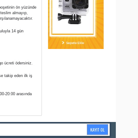
 poşetinin ön yüzünde
 teslim almayıp,
arşılanamayacaktır.
şuluyla 14 gün
o ücreti ödersiniz.
se takip eden ilk iş
:00-20:00 arasında
KAYIT OL