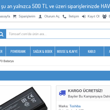
, şu an yalnızca 500 TL ve üzeri siparişlerinizde 
asayfa
Siparişlerim
Oturum Aç
İletişim
Kayıt Ol
ER
POWERBANK
SAĞLIK & BEBEK
MOUSE & KLAVYE
KABLO
670 Batarya
KARGO ÜCRETSİZ!
Bayiler Bu Kampanyaya Dahil 
Marka:
Toshiba