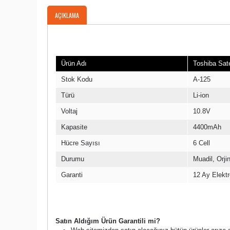
AÇIKLAMA
Ürün Bilgileri
Ürün Adı
Toshiba Sate
Stok Kodu
A-125
Türü
Li-ion
Voltaj
10.8V
Kapasite
4400mAh
Hücre Sayısı
6 Cell
Durumu
Muadil, Orjina
Garanti
12 Ay Elektro
Garanti Şartları
Satın Aldığım Ürün Garantili mi?