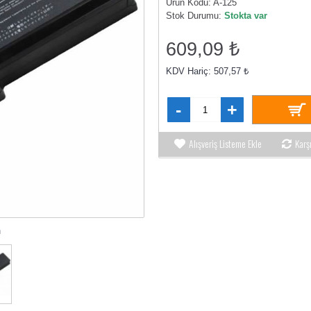
Ürün Kodu:
A-125
Stok Durumu:
Stokta var
609,09 ₺
KDV Hariç: 507,57 ₺
-
+
Alışveriş Listeme Ekle
Karş
n