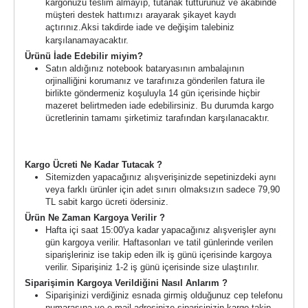
kargonuzu teslim almayıp, tutanak tutturunuz ve akabinde
müşteri destek hattımızı arayarak şikayet kaydı
açtırınız.
Aksi takdirde iade ve değişim talebiniz
karşılanamayacaktır.
Ürünü İade Edebilir miyim?
Satın aldığınız notebook bataryasının ambalajının
orjinalliğini korumanız ve tarafınıza gönderilen fatura ile
birlikte göndermeniz koşuluyla 14 gün içerisinde hiçbir
mazeret belirtmeden iade edebilirsiniz. Bu durumda kargo
ücretlerinin tamamı şirketimiz tarafından karşılanacaktır.
Kargo Süreci ve Ücreti
Kargo Ücreti Ne Kadar Tutacak ?
Sitemizden yapacağınız alışverişinizde sepetinizdeki aynı
veya farklı ürünler için adet sınırı olmaksızın sadece 79,90
TL sabit kargo ücreti ödersiniz.
Ürün Ne Zaman Kargoya Verilir ?
Hafta içi saat 15:00'ya kadar yapacağınız alışverişler aynı
gün kargoya verilir. Haftasonları ve tatil günlerinde verilen
siparişleriniz ise takip eden ilk iş günü içerisinde kargoya
verilir. Siparişiniz 1-2 iş günü içerisinde size ulaştırılır.
Siparişimin Kargoya Verildiğini Nasıl Anlarım ?
Siparişinizi verdiğiniz esnada girmiş olduğunuz cep telefonu
numarasına ve e-mail adresinize siparişinizin kargo takip