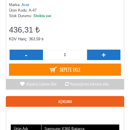
Marka:
Acer
Ürün Kodu:
A-47
Stok Durumu:
Stokta var
436,31 ₺
KDV Hariç: 363,59 ₺
-
+
SEPETE EKLE
Alışveriş Listeme Ekle
Karşılaştırma listesine ekle
AÇIKLAMA
Ürün Bilgileri
Ürün Adı
Samsung X360 Batarya