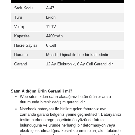
Stok Kodu
A-47
Türü
Li-ion
Voltaj
11.1V
Kapasite
4400mAh
Hücre Sayısı
6 Cell
Durumu
Muadil, Orjinal ile bire bir kalitededir.
Garanti
12 Ay Elektronik, 6 Ay Cell Garantilidir.
Garanti Şartları
Satın Aldığım Ürün Garantili mi?
Web sitemizden satın alacağınız bütün ürünler arıza
durumunda birebir değişim garantilidir.
Notebook bataryası ile birlikte gelen faturanız aynı
zamanda garanti belgeniz yerine geçmektedir. Bataryanızı
teslim alırken kargo poşetinin ön yüzünde fatura
bulunduğuna ve üründe herhangi bir deformasyon veya
eksik içerik olmadığına kesinlikle emin olun, aksi takdirde