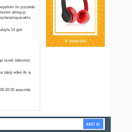
 poşetinin ön yüzünde
 teslim almayıp,
arşılanamayacaktır.
şuluyla 14 gün
o ücreti ödersiniz.
se takip eden ilk iş
:00-20:00 arasında
KAYIT OL