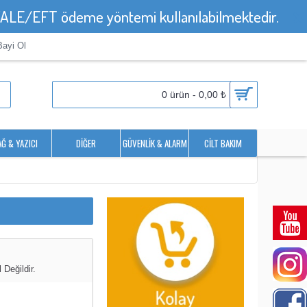
HAVALE/EFT ödeme yöntemi kullanılabilmektedir.
Bayi Ol
0 ürün - 0,00 ₺
AĞ & YAZICI
DIĞER
GÜVENLIK & ALARM
CILT BAKIM
Değildir.