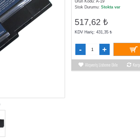
Ürün Kodu:
A-19
Stok Durumu:
Stokta var
517,62 ₺
KDV Hariç: 431,35 ₺
-
+
Alışveriş Listeme Ekle
Karş
n