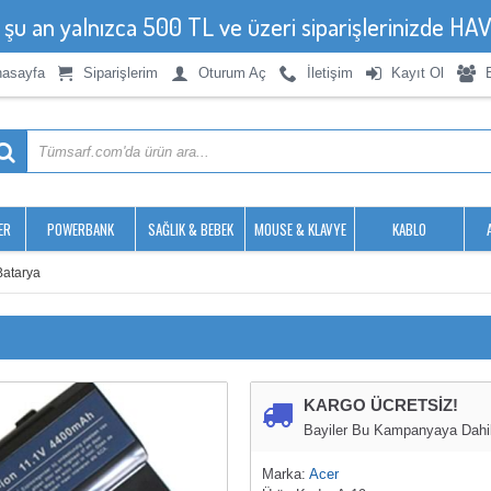
, şu an yalnızca 500 TL ve üzeri siparişlerinizde 
asayfa
Siparişlerim
Oturum Aç
İletişim
Kayıt Ol
ER
POWERBANK
SAĞLIK & BEBEK
MOUSE & KLAVYE
KABLO
Batarya
KARGO ÜCRETSİZ!
Bayiler Bu Kampanyaya Dahil 
Marka:
Acer