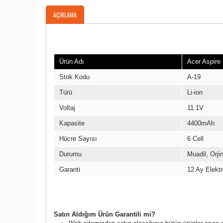
AÇIKLAMA
Ürün Bilgileri
Ürün Adı
Acer Aspire
Stok Kodu
A-19
Türü
Li-ion
Voltaj
11.1V
Kapasite
4400mAh
Hücre Sayısı
6 Cell
Durumu
Muadil, Orjina
Garanti
12 Ay Elektro
Garanti Şartları
Satın Aldığım Ürün Garantili mi?