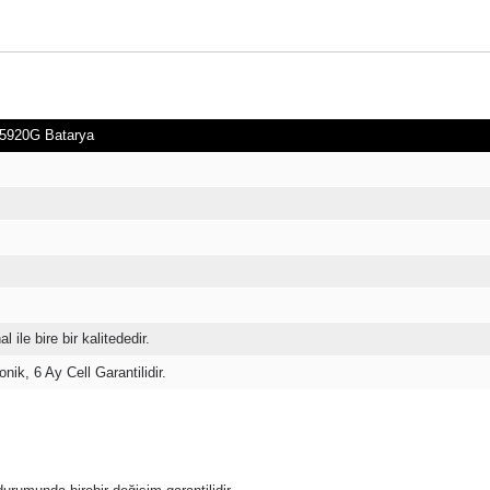
 5920G Batarya
l ile bire bir kalitededir.
nik, 6 Ay Cell Garantilidir.