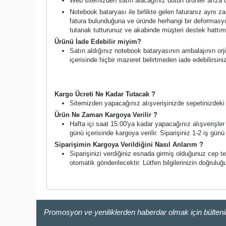
Web sitemizden satın alacağınız bütün ürünler arıza d
Notebook bataryası ile birlikte gelen faturanız aynı 
fatura bulunduğuna ve üründe herhangi bir deformasyo
tutanak tutturunuz ve akabinde müşteri destek hattımı
Ürünü İade Edebilir miyim?
Satın aldığınız notebook bataryasının ambalajının orji
içerisinde hiçbir mazeret belirtmeden iade edebilirsin
Kargo Süreci ve Ücreti
Kargo Ücreti Ne Kadar Tutacak ?
Sitemizden yapacağınız alışverişinizde sepetinizdeki a
Ürün Ne Zaman Kargoya Verilir ?
Hafta içi saat 15:00'ya kadar yapacağınız alışverişler a
günü içerisinde kargoya verilir. Siparişiniz 1-2 iş günü i
Siparişimin Kargoya Verildiğini Nasıl Anlarım ?
Siparişinizi verdiğiniz esnada girmiş olduğunuz cep t
otomatik gönderilecektir. Lütfen bilgilerinizin doğruluğ
Promosyon ve yeniliklerden haberdar olmak için bülten