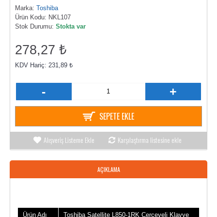
Marka:
Toshiba
Ürün Kodu:
NKL107
Stok Durumu:
Stokta var
278,27 ₺
KDV Hariç: 231,89 ₺
-
+
SEPETE EKLE
Alışveriş Listeme Ekle
Karşılaştırma listesine ekle
AÇIKLAMA
Ürün Bilgileri
Ürün Adı
Toshiba Satellite L850-1RK Çerçeveli Klavye