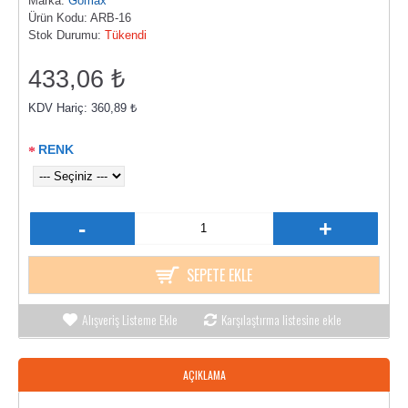
Marka:
Gomax
Ürün Kodu:
ARB-16
Stok Durumu:
Tükendi
433,06 ₺
KDV Hariç: 360,89 ₺
RENK
-
+
SEPETE EKLE
Alışveriş Listeme Ekle
Karşılaştırma listesine ekle
AÇIKLAMA