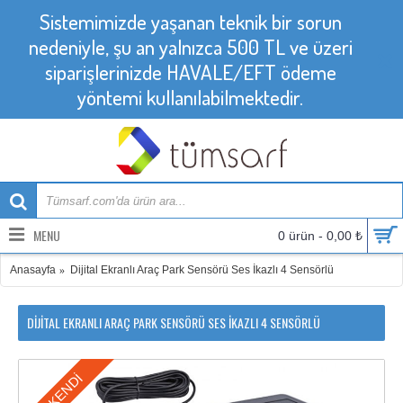
Sistemimizde yaşanan teknik bir sorun
nedeniyle, şu an yalnızca 500 TL ve üzeri
siparişlerinizde HAVALE/EFT ödeme
yöntemi kullanılabilmektedir.
MENU
0 ürün - 0,00 ₺
Anasayfa
Dijital Ekranlı Araç Park Sensörü Ses İkazlı 4 Sensörlü
DIJITAL EKRANLI ARAÇ PARK SENSÖRÜ SES İKAZLI 4 SENSÖRLÜ
TÜKENDI